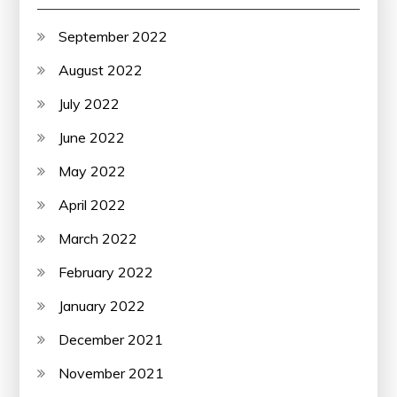
September 2022
August 2022
July 2022
June 2022
May 2022
April 2022
March 2022
February 2022
January 2022
December 2021
November 2021