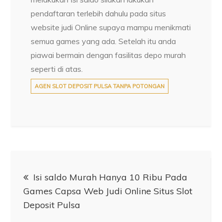
pendaftaran terlebih dahulu pada situs
website judi Online supaya mampu menikmati
semua games yang ada. Setelah itu anda
piawai bermain dengan fasilitas depo murah
seperti di atas.
AGEN SLOT DEPOSIT PULSA TANPA POTONGAN
Post
Isi saldo Murah Hanya 10 Ribu Pada
navigation
Games Capsa Web Judi Online Situs Slot
Deposit Pulsa