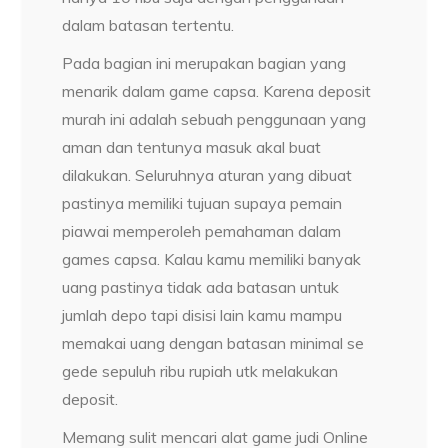
dalam batasan tertentu.
Pada bagian ini merupakan bagian yang
menarik dalam game capsa. Karena deposit
murah ini adalah sebuah penggunaan yang
aman dan tentunya masuk akal buat
dilakukan. Seluruhnya aturan yang dibuat
pastinya memiliki tujuan supaya pemain
piawai memperoleh pemahaman dalam
games capsa. Kalau kamu memiliki banyak
uang pastinya tidak ada batasan untuk
jumlah depo tapi disisi lain kamu mampu
memakai uang dengan batasan minimal se
gede sepuluh ribu rupiah utk melakukan
deposit.
Memang sulit mencari alat game judi Online