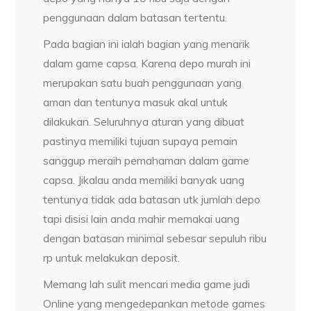
penggunaan dalam batasan tertentu.
Pada bagian ini ialah bagian yang menarik
dalam game capsa. Karena depo murah ini
merupakan satu buah penggunaan yang
aman dan tentunya masuk akal untuk
dilakukan. Seluruhnya aturan yang dibuat
pastinya memiliki tujuan supaya pemain
sanggup meraih pemahaman dalam game
capsa. Jikalau anda memiliki banyak uang
tentunya tidak ada batasan utk jumlah depo
tapi disisi lain anda mahir memakai uang
dengan batasan minimal sebesar sepuluh ribu
rp untuk melakukan deposit.
Memang lah sulit mencari media game judi
Online yang mengedepankan metode games