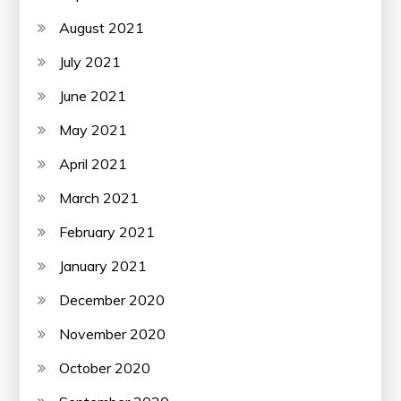
August 2021
July 2021
June 2021
May 2021
April 2021
March 2021
February 2021
January 2021
December 2020
November 2020
October 2020