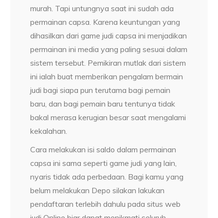
murah. Tapi untungnya saat ini sudah ada
permainan capsa. Karena keuntungan yang
dihasilkan dari game judi capsa ini menjadikan
permainan ini media yang paling sesuai dalam
sistem tersebut. Pemikiran mutlak dari sistem
ini ialah buat memberikan pengalam bermain
judi bagi siapa pun terutama bagi pemain
baru, dan bagi pemain baru tentunya tidak
bakal merasa kerugian besar saat mengalami
kekalahan.
Cara melakukan isi saldo dalam permainan
capsa ini sama seperti game judi yang lain,
nyaris tidak ada perbedaan. Bagi kamu yang
belum melakukan Depo silakan lakukan
pendaftaran terlebih dahulu pada situs web
judi Online biar dapat menikmati seluruh