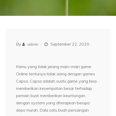
By
September 22, 2020
admin
Kamu yang tidak jarang main-main game
Online tentunya tidak asing dengan games
Capsa. Capsa adalah suatu game yang bisa
memberikan kesempatan besar terhadap
pemain buat memberikan keuntungan
dengan system yang diterapkan berupa
depo murah. Dala satu buah persaingan