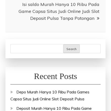
Isi saldo Murah Hanya 10 Ribu Pada
Game Capsa Situs Judi Online Judi Slot
Deposit Pulsa Tanpa Potongan
Search
Recent Posts
Depo Murah Hanya 10 Ribu Pada Games
Capsa Situs Judi Online Slot Deposit Pulsa
Deposit Murah Hanya 10 Ribu Pada Game