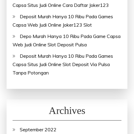
Capsa Situs Judi Online Cara Daftar Joker123
Deposit Murah Hanya 10 Ribu Pada Games
Capsa Web Judi Online Joker123 Slot
Depo Murah Hanya 10 Ribu Pada Game Capsa
Web Judi Online Slot Deposit Pulsa
Deposit Murah Hanya 10 Ribu Pada Games
Capsa Situs Judi Online Slot Deposit Via Pulsa
Tanpa Potongan
Archives
September 2022