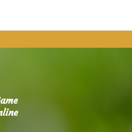
Game
nline