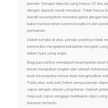
pemain. Dengan deposit yang hanya 10 ribu s
dengan deposit murah tersebut. Tidak hanya i
meraih kesempatan memakai game dengan lebih
bakal merasa aman karena kondisi ini dan pas
permainan.
Dalam kondisi di atas, pemain pastinya tidak 
karena jika mengalami kekalahan kerugian yang
dalam type yang wajar.
Bagi para bettor mendapati kesempatan buat 
benar merupakan bagian dari sebuah keharusan
buah kesempatan besar buat menghasilkan satu
Pada situs web judi Online semua pemain dapa
capsa dengan aturan yang benar. Seluruh peta
meja judi capsa sanggup melakukan depo yang
batasan tertentu.