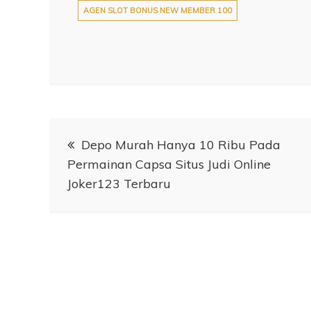
AGEN SLOT BONUS NEW MEMBER 100
Post
Depo Murah Hanya 10 Ribu Pada
Permainan Capsa Situs Judi Online
navigation
Joker123 Terbaru