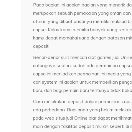
Pada bagian ini adalah bagian yang menarik d
merupakan sebuah pemakaian yang aman dan te
aturan yang dibuat pastinya memiliki maksud
capsa. Kalau kamu memiliki banyak uang tentuny
kamu dapat memakai uang dengan batasan minim
deposit.
Benar-benar sulit mencari alat games judi O
untungnya saat ini sudah ada permainan capsa.
capsa ini menjadikan permainan ini media yang
dari system ini adalah untuk memberikan penga
baru, dan bagi pemain baru tentunya tidak bak
Cara melakukan deposit dalam permainan capsa i
ada perbedaan. Bagi anda yang belum melakuka
pada web situs judi Online biar dapat menikma
main dengan fasilitas deposit murah seperti di 