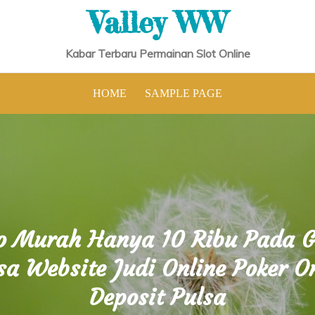
Valley WW
Kabar Terbaru Permainan Slot Online
HOME
SAMPLE PAGE
o Murah Hanya 10 Ribu Pada 
a Website Judi Online Poker O
Deposit Pulsa