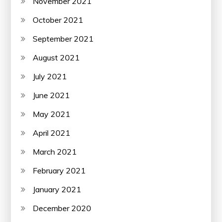
November 2021
October 2021
September 2021
August 2021
July 2021
June 2021
May 2021
April 2021
March 2021
February 2021
January 2021
December 2020