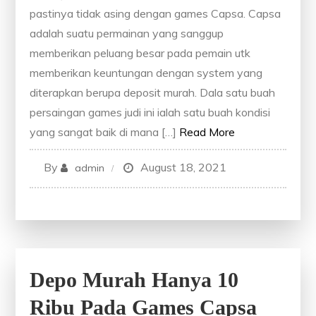
pastinya tidak asing dengan games Capsa. Capsa
adalah suatu permainan yang sanggup
memberikan peluang besar pada pemain utk
memberikan keuntungan dengan system yang
diterapkan berupa deposit murah. Dala satu buah
persaingan games judi ini ialah satu buah kondisi
yang sangat baik di mana […]
Read More
By
August 18, 2021
admin
Depo Murah Hanya 10
Ribu Pada Games Capsa