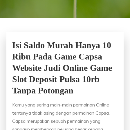
Isi Saldo Murah Hanya 10
Ribu Pada Game Capsa
Website Judi Online Game
Slot Deposit Pulsa 10rb
Tanpa Potongan
Kamu yang sering main-main permainan Online
tentunya tidak asing dengan permainan Capsa.
Capsa merupakan sebuah permainan yang
sanggup memberikan peluang besar kepada