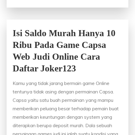
Isi Saldo Murah Hanya 10
Ribu Pada Game Capsa
Web Judi Online Cara
Daftar Joker123
Kamu yang tidak jarang bermain game Online
tentunya tidak asing dengan permainan Capsa.
Capsa yaitu satu buah permainan yang mampu
memberikan peluang besar terhadap pemain buat
memberikan keuntungan dengan system yang
diterapkan berupa deposit murah. Dala sebuah
persaingan games judi ini ialah suatu kondisi yang