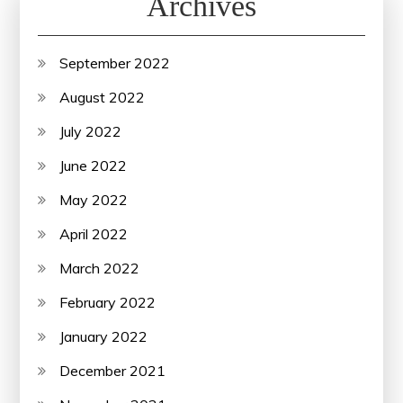
Archives
September 2022
August 2022
July 2022
June 2022
May 2022
April 2022
March 2022
February 2022
January 2022
December 2021