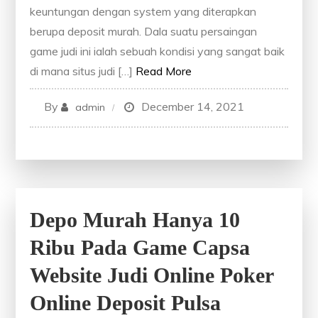
keuntungan dengan system yang diterapkan
berupa deposit murah. Dala suatu persaingan
game judi ini ialah sebuah kondisi yang sangat baik
di mana situs judi […]
Read More
By
December 14, 2021
admin
Depo Murah Hanya 10
Ribu Pada Game Capsa
Website Judi Online Poker
Online Deposit Pulsa