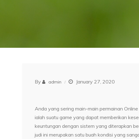
By
January 27, 2020
admin
Anda yang sering main-main permainan Online
ialah suatu game yang dapat memberikan kes
keuntungan dengan sistem yang diterapkan ber
judi ini merupakan satu buah kondisi yang sang