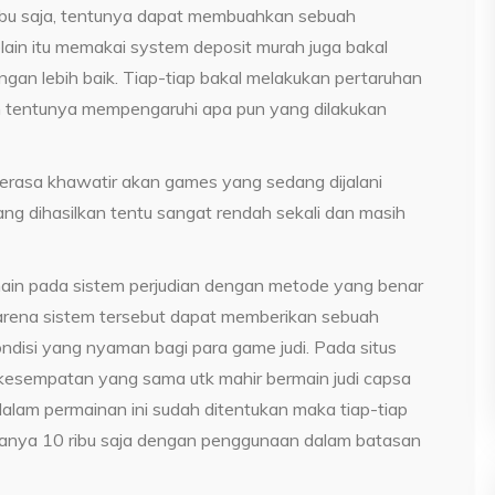
ibu saja, tentunya dapat membuahkan sebuah
lain itu memakai system deposit murah juga bakal
 lebih baik. Tiap-tiap bakal melakukan pertaruhan
an tentunya mempengaruhi apa pun yang dilakukan
merasa khawatir akan games yang sedang dijalani
ang dihasilkan tentu sangat rendah sekali dan masih
main pada sistem perjudian dengan metode yang benar
arena sistem tersebut dapat memberikan sebuah
disi yang nyaman bagi para game judi. Pada situs
n kesempatan yang sama utk mahir bermain judi capsa
alam permainan ini sudah ditentukan maka tiap-tiap
g hanya 10 ribu saja dengan penggunaan dalam batasan