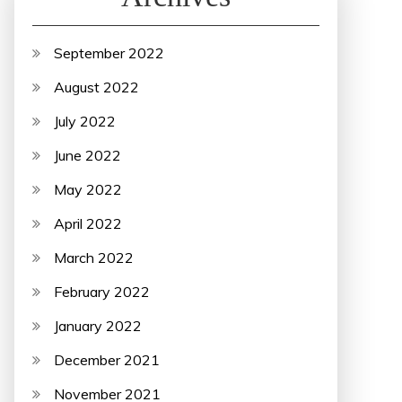
September 2022
August 2022
July 2022
June 2022
May 2022
April 2022
March 2022
February 2022
January 2022
December 2021
November 2021