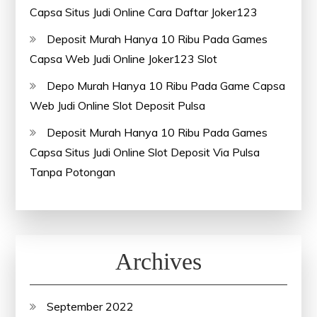
Capsa Situs Judi Online Cara Daftar Joker123
Deposit Murah Hanya 10 Ribu Pada Games
Capsa Web Judi Online Joker123 Slot
Depo Murah Hanya 10 Ribu Pada Game Capsa
Web Judi Online Slot Deposit Pulsa
Deposit Murah Hanya 10 Ribu Pada Games
Capsa Situs Judi Online Slot Deposit Via Pulsa
Tanpa Potongan
Archives
September 2022