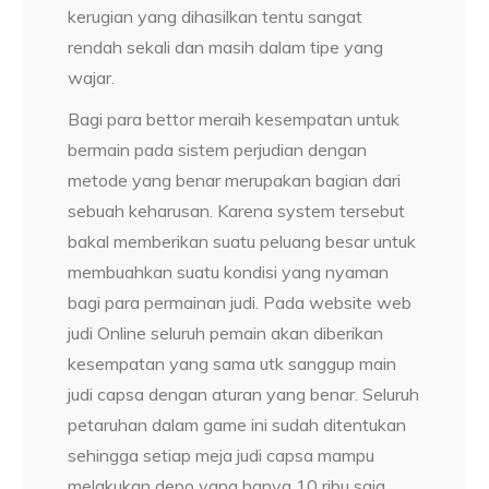
kerugian yang dihasilkan tentu sangat
rendah sekali dan masih dalam tipe yang
wajar.
Bagi para bettor meraih kesempatan untuk
bermain pada sistem perjudian dengan
metode yang benar merupakan bagian dari
sebuah keharusan. Karena system tersebut
bakal memberikan suatu peluang besar untuk
membuahkan suatu kondisi yang nyaman
bagi para permainan judi. Pada website web
judi Online seluruh pemain akan diberikan
kesempatan yang sama utk sanggup main
judi capsa dengan aturan yang benar. Seluruh
petaruhan dalam game ini sudah ditentukan
sehingga setiap meja judi capsa mampu
melakukan depo yang hanya 10 ribu saja