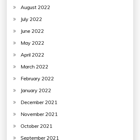
August 2022
July 2022
June 2022
May 2022
April 2022
March 2022
February 2022
January 2022
December 2021
November 2021
October 2021
September 2021