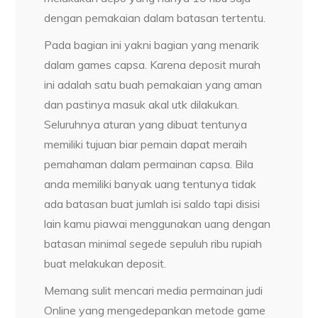
dengan pemakaian dalam batasan tertentu.
Pada bagian ini yakni bagian yang menarik
dalam games capsa. Karena deposit murah
ini adalah satu buah pemakaian yang aman
dan pastinya masuk akal utk dilakukan.
Seluruhnya aturan yang dibuat tentunya
memiliki tujuan biar pemain dapat meraih
pemahaman dalam permainan capsa. Bila
anda memiliki banyak uang tentunya tidak
ada batasan buat jumlah isi saldo tapi disisi
lain kamu piawai menggunakan uang dengan
batasan minimal segede sepuluh ribu rupiah
buat melakukan deposit.
Memang sulit mencari media permainan judi
Online yang mengedepankan metode game