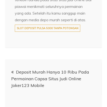
piawai menikmati seluruhnya permainan
yang ada. Setelah itu kamu sanggup main
dengan media depo murah seperti di atas.
SLOT DEPOSIT PULSA 5000 TANPA POTONGAN
Post
Deposit Murah Hanya 10 Ribu Pada
navigation
Permainan Capsa Situs Judi Online
Joker123 Mobile