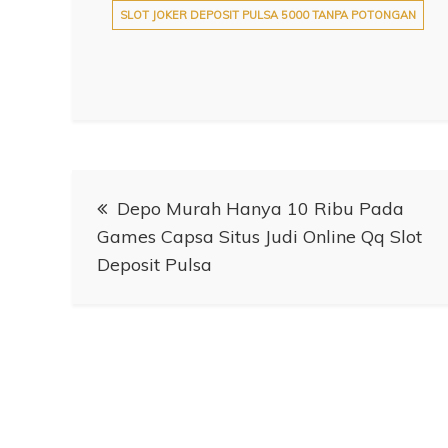
SLOT JOKER DEPOSIT PULSA 5000 TANPA POTONGAN
Post
Depo Murah Hanya 10 Ribu Pada
Games Capsa Situs Judi Online Qq Slot
navigation
Deposit Pulsa