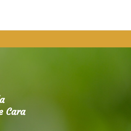
a
e Cara