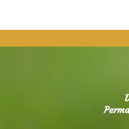
Skip
to
content
Perma