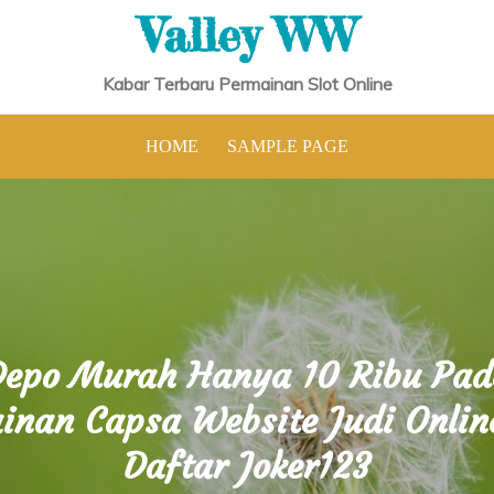
Valley WW
Kabar Terbaru Permainan Slot Online
HOME
SAMPLE PAGE
Depo Murah Hanya 10 Ribu Pad
inan Capsa Website Judi Onlin
Daftar Joker123