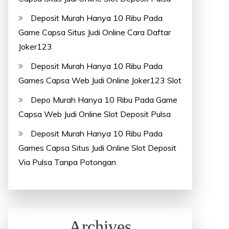
Deposit Murah Hanya 10 Ribu Pada
Game Capsa Situs Judi Online Cara Daftar
Joker123
Deposit Murah Hanya 10 Ribu Pada
Games Capsa Web Judi Online Joker123 Slot
Depo Murah Hanya 10 Ribu Pada Game
Capsa Web Judi Online Slot Deposit Pulsa
Deposit Murah Hanya 10 Ribu Pada
Games Capsa Situs Judi Online Slot Deposit
Via Pulsa Tanpa Potongan
Archives