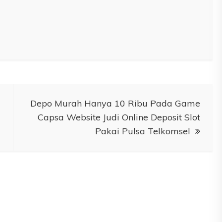
Depo Murah Hanya 10 Ribu Pada Game
Capsa Website Judi Online Deposit Slot
Pakai Pulsa Telkomsel