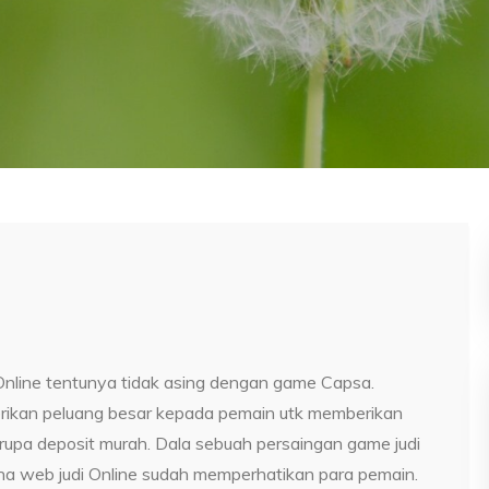
nline tentunya tidak asing dengan game Capsa.
rikan peluang besar kepada pemain utk memberikan
upa deposit murah. Dala sebuah persaingan game judi
mana web judi Online sudah memperhatikan para pemain.