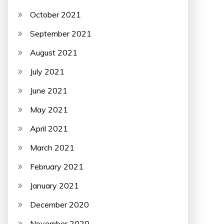
October 2021
September 2021
August 2021
July 2021
June 2021
May 2021
April 2021
March 2021
February 2021
January 2021
December 2020
November 2020