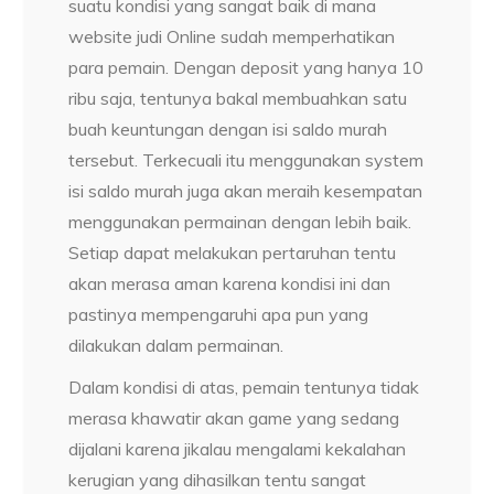
suatu kondisi yang sangat baik di mana
website judi Online sudah memperhatikan
para pemain. Dengan deposit yang hanya 10
ribu saja, tentunya bakal membuahkan satu
buah keuntungan dengan isi saldo murah
tersebut. Terkecuali itu menggunakan system
isi saldo murah juga akan meraih kesempatan
menggunakan permainan dengan lebih baik.
Setiap dapat melakukan pertaruhan tentu
akan merasa aman karena kondisi ini dan
pastinya mempengaruhi apa pun yang
dilakukan dalam permainan.
Dalam kondisi di atas, pemain tentunya tidak
merasa khawatir akan game yang sedang
dijalani karena jikalau mengalami kekalahan
kerugian yang dihasilkan tentu sangat