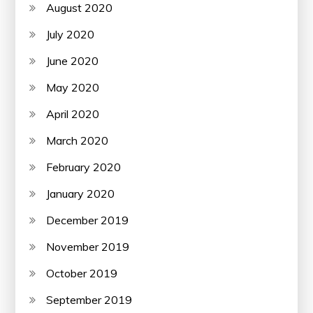
August 2020
July 2020
June 2020
May 2020
April 2020
March 2020
February 2020
January 2020
December 2019
November 2019
October 2019
September 2019