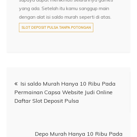
yang ada. Setelah itu kamu sanggup main
dengan alat isi saldo murah seperti di atas.
SLOT DEPOSIT PULSA TANPA POTONGAN
Post
Isi saldo Murah Hanya 10 Ribu Pada
navigation
Permainan Capsa Website Judi Online
Daftar Slot Deposit Pulsa
Depo Murah Hanya 10 Ribu Pada