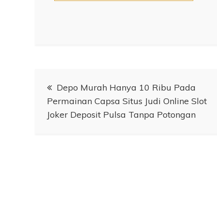
Post
Depo Murah Hanya 10 Ribu Pada
Permainan Capsa Situs Judi Online Slot
navigation
Joker Deposit Pulsa Tanpa Potongan