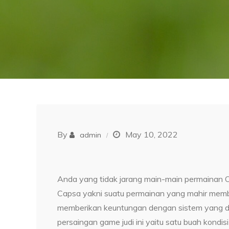
By
May 10, 2022
admin
Anda yang tidak jarang main-main permainan O
Capsa yakni suatu permainan yang mahir memb
memberikan keuntungan dengan sistem yang di
persaingan game judi ini yaitu satu buah kondis