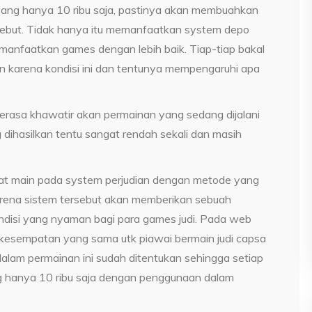
ang hanya 10 ribu saja, pastinya akan membuahkan
ebut. Tidak hanya itu memanfaatkan system depo
nfaatkan games dengan lebih baik. Tiap-tiap bakal
 karena kondisi ini dan tentunya mempengaruhi apa
merasa khawatir akan permainan yang sedang dijalani
 dihasilkan tentu sangat rendah sekali dan masih
at main pada system perjudian dengan metode yang
arena sistem tersebut akan memberikan sebuah
disi yang nyaman bagi para games judi. Pada web
n kesempatan yang sama utk piawai bermain judi capsa
alam permainan ini sudah ditentukan sehingga setiap
ng hanya 10 ribu saja dengan penggunaan dalam