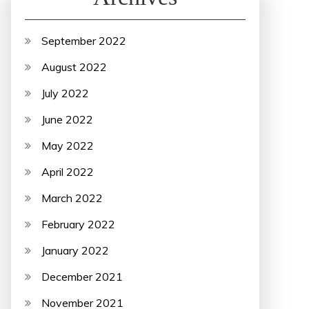
September 2022
August 2022
July 2022
June 2022
May 2022
April 2022
March 2022
February 2022
January 2022
December 2021
November 2021