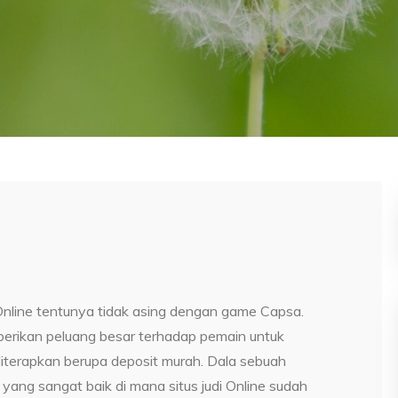
nline tentunya tidak asing dengan game Capsa.
erikan peluang besar terhadap pemain untuk
terapkan berupa deposit murah. Dala sebuah
i yang sangat baik di mana situs judi Online sudah