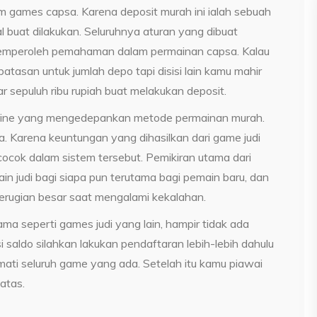
am games capsa. Karena deposit murah ini ialah sebuah
buat dilakukan. Seluruhnya aturan yang dibuat
 memperoleh pemahaman dalam permainan capsa. Kalau
atasan untuk jumlah depo tapi disisi lain kamu mahir
sepuluh ribu rupiah buat melakukan deposit.
nline yang mengedepankan metode permainan murah.
. Karena keuntungan yang dihasilkan dari game judi
 cocok dalam sistem tersebut. Pemikiran utama dari
in judi bagi siapa pun terutama bagi pemain baru, dan
erugian besar saat mengalami kekalahan.
a seperti games judi yang lain, hampir tidak ada
saldo silahkan lakukan pendaftaran lebih-lebih dahulu
ati seluruh game yang ada. Setelah itu kamu piawai
atas.