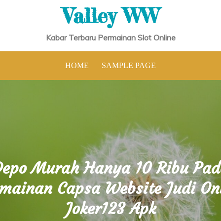
Valley WW
Kabar Terbaru Permainan Slot Online
HOME
SAMPLE PAGE
Depo Murah Hanya 10 Ribu Pad
mainan Capsa Website Judi On
Joker123 Apk