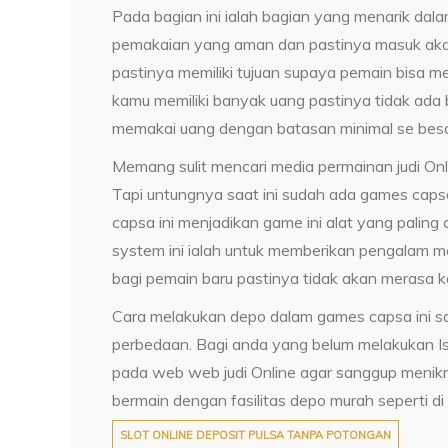
Pada bagian ini ialah bagian yang menarik dal
pemakaian yang aman dan pastinya masuk akal 
pastinya memiliki tujuan supaya pemain bisa
kamu memiliki banyak uang pastinya tidak ada b
memakai uang dengan batasan minimal se besar 
Memang sulit mencari media permainan judi O
Tapi untungnya saat ini sudah ada games capsa
capsa ini menjadikan game ini alat yang paling
system ini ialah untuk memberikan pengalam ma
bagi pemain baru pastinya tidak akan merasa k
Cara melakukan depo dalam games capsa ini sam
perbedaan. Bagi anda yang belum melakukan Isi 
pada web web judi Online agar sanggup menikm
bermain dengan fasilitas depo murah seperti di 
SLOT ONLINE DEPOSIT PULSA TANPA POTONGAN