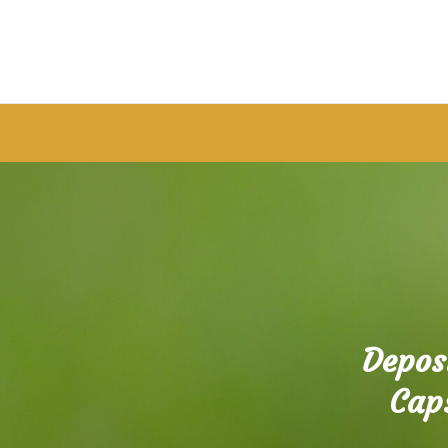
Skip
to
content
Depos
Cap