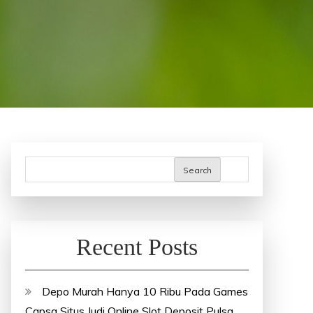
Search
Recent Posts
Depo Murah Hanya 10 Ribu Pada Games
Capsa Situs Judi Online Slot Deposit Pulsa