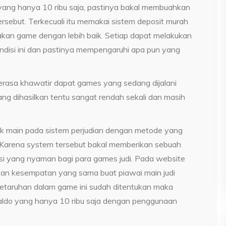
yang hanya 10 ribu saja, pastinya bakal membuahkan
sebut. Terkecuali itu memakai sistem deposit murah
an game dengan lebih baik. Setiap dapat melakukan
disi ini dan pastinya mempengaruhi apa pun yang
merasa khawatir dapat games yang sedang dijalani
ang dihasilkan tentu sangat rendah sekali dan masih
k main pada sistem perjudian dengan metode yang
. Karena system tersebut bakal memberikan sebuah
i yang nyaman bagi para games judi. Pada website
ikan kesempatan yang sama buat piawai main judi
etaruhan dalam game ini sudah ditentukan maka
 saldo yang hanya 10 ribu saja dengan penggunaan