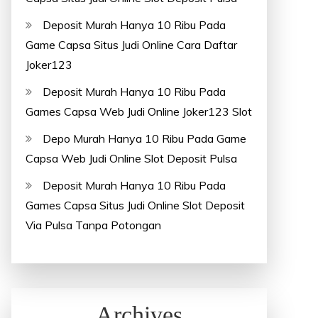
Deposit Murah Hanya 10 Ribu Pada
Game Capsa Situs Judi Online Cara Daftar
Joker123
Deposit Murah Hanya 10 Ribu Pada
Games Capsa Web Judi Online Joker123 Slot
Depo Murah Hanya 10 Ribu Pada Game
Capsa Web Judi Online Slot Deposit Pulsa
Deposit Murah Hanya 10 Ribu Pada
Games Capsa Situs Judi Online Slot Deposit
Via Pulsa Tanpa Potongan
Archives