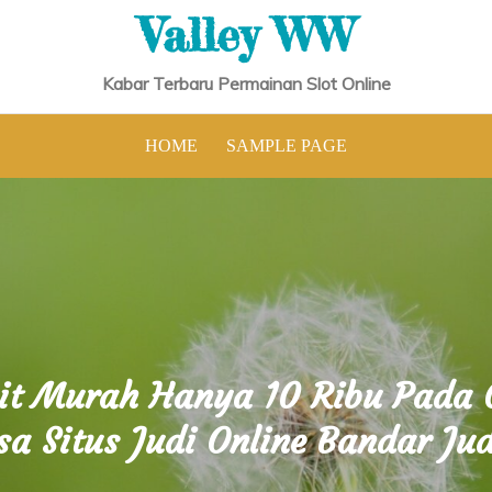
Valley WW
Kabar Terbaru Permainan Slot Online
HOME
SAMPLE PAGE
it Murah Hanya 10 Ribu Pada
sa Situs Judi Online Bandar Jud