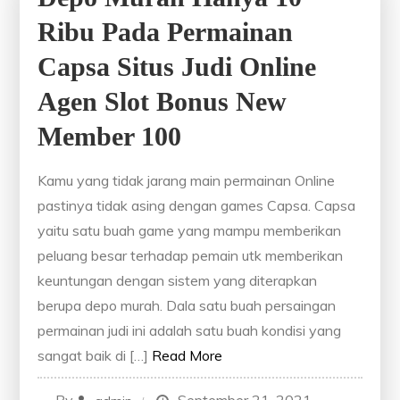
Ribu Pada Permainan
Capsa Situs Judi Online
Agen Slot Bonus New
Member 100
Kamu yang tidak jarang main permainan Online
pastinya tidak asing dengan games Capsa. Capsa
yaitu satu buah game yang mampu memberikan
peluang besar terhadap pemain utk memberikan
keuntungan dengan sistem yang diterapkan
berupa depo murah. Dala satu buah persaingan
permainan judi ini adalah satu buah kondisi yang
sangat baik di […]
Read More