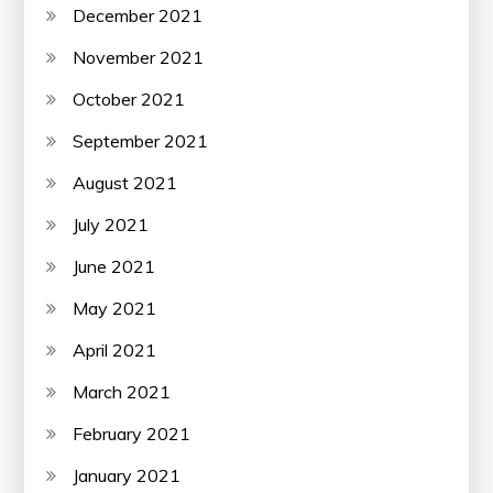
December 2021
November 2021
October 2021
September 2021
August 2021
July 2021
June 2021
May 2021
April 2021
March 2021
February 2021
January 2021