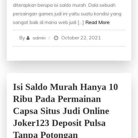
diterapkan berupa isi saldo murah. Dala sebuah
persaingan games judi ini yaitu suatu kondisi yang
sangat baik di mana web judi […]
Read More
By
October 22, 2021
admin
Isi Saldo Murah Hanya 10
Ribu Pada Permainan
Capsa Situs Judi Online
Joker123 Deposit Pulsa
Tanpa Potongan