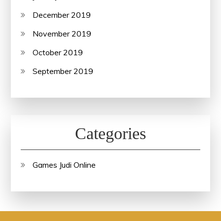
December 2019
November 2019
October 2019
September 2019
Categories
Games Judi Online