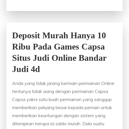
Deposit Murah Hanya 10
Ribu Pada Games Capsa
Situs Judi Online Bandar
Judi 4d
Anda yang tidak jarang bermain permainan Online
tentunya tidak asing dengan permainan Capsa.
Capsa yakni satu buah permainan yang sanggup
memberikan peluang besar kepada pemain untuk
memberikan keuntungan dengan sistem yang
diterapkan berupa isi saldo murah. Dala suatu