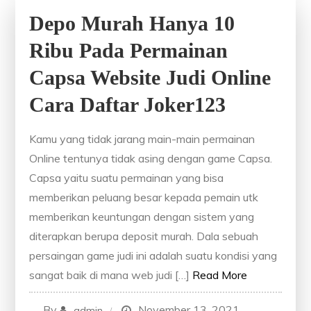
Depo Murah Hanya 10
Ribu Pada Permainan
Capsa Website Judi Online
Cara Daftar Joker123
Kamu yang tidak jarang main-main permainan
Online tentunya tidak asing dengan game Capsa.
Capsa yaitu suatu permainan yang bisa
memberikan peluang besar kepada pemain utk
memberikan keuntungan dengan sistem yang
diterapkan berupa deposit murah. Dala sebuah
persaingan game judi ini adalah suatu kondisi yang
sangat baik di mana web judi […]
Read More
By
November 13, 2021
admin