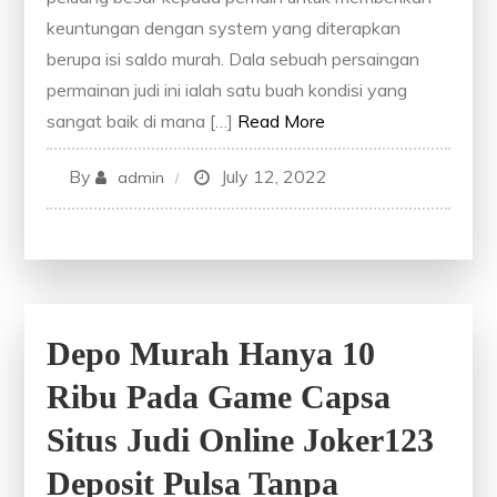
keuntungan dengan system yang diterapkan
berupa isi saldo murah. Dala sebuah persaingan
permainan judi ini ialah satu buah kondisi yang
sangat baik di mana […]
Read More
By
July 12, 2022
admin
Depo Murah Hanya 10
Ribu Pada Game Capsa
Situs Judi Online Joker123
Deposit Pulsa Tanpa