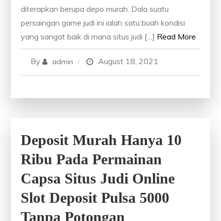
diterapkan berupa depo murah. Dala suatu
persaingan game judi ini ialah satu buah kondisi
yang sangat baik di mana situs judi […]
Read More
By
August 18, 2021
admin
Deposit Murah Hanya 10
Ribu Pada Permainan
Capsa Situs Judi Online
Slot Deposit Pulsa 5000
Tanpa Potongan