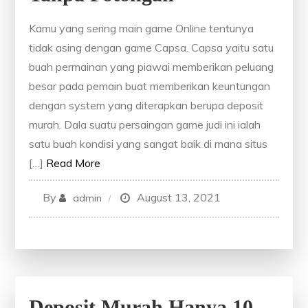
Kamu yang sering main game Online tentunya
tidak asing dengan game Capsa. Capsa yaitu satu
buah permainan yang piawai memberikan peluang
besar pada pemain buat memberikan keuntungan
dengan system yang diterapkan berupa deposit
murah. Dala suatu persaingan game judi ini ialah
satu buah kondisi yang sangat baik di mana situs
[…]
Read More
By
August 13, 2021
admin
Deposit Murah Hanya 10