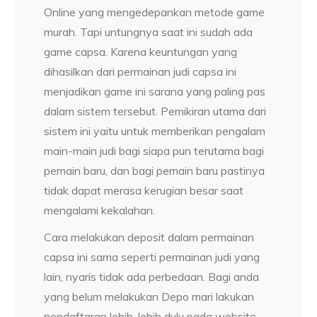
Online yang mengedepankan metode game
murah. Tapi untungnya saat ini sudah ada
game capsa. Karena keuntungan yang
dihasilkan dari permainan judi capsa ini
menjadikan game ini sarana yang paling pas
dalam sistem tersebut. Pemikiran utama dari
sistem ini yaitu untuk memberikan pengalam
main-main judi bagi siapa pun terutama bagi
pemain baru, dan bagi pemain baru pastinya
tidak dapat merasa kerugian besar saat
mengalami kekalahan.
Cara melakukan deposit dalam permainan
capsa ini sama seperti permainan judi yang
lain, nyaris tidak ada perbedaan. Bagi anda
yang belum melakukan Depo mari lakukan
pendaftaran lebih-lebih dulu pada website