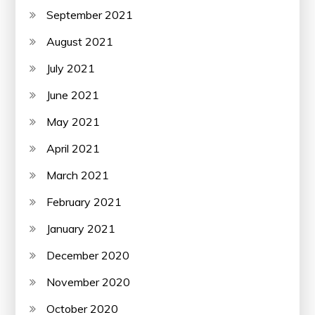
September 2021
August 2021
July 2021
June 2021
May 2021
April 2021
March 2021
February 2021
January 2021
December 2020
November 2020
October 2020