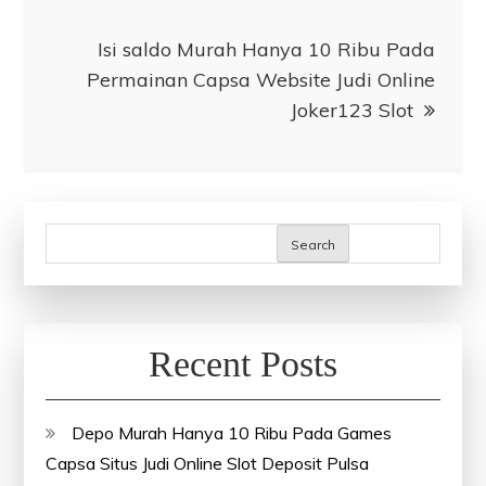
Isi saldo Murah Hanya 10 Ribu Pada
Permainan Capsa Website Judi Online
Joker123 Slot
Search
Recent Posts
Depo Murah Hanya 10 Ribu Pada Games
Capsa Situs Judi Online Slot Deposit Pulsa