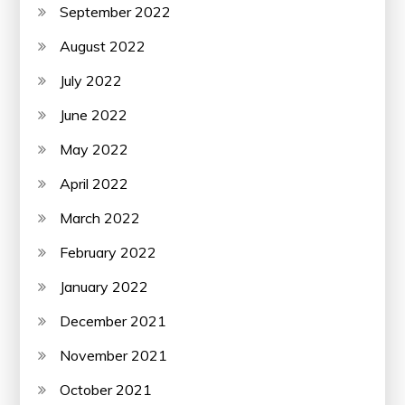
September 2022
August 2022
July 2022
June 2022
May 2022
April 2022
March 2022
February 2022
January 2022
December 2021
November 2021
October 2021