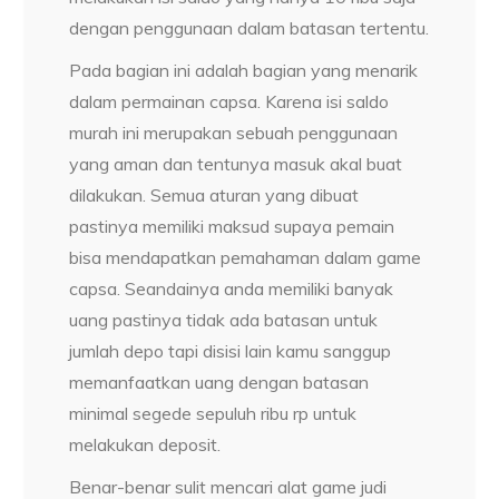
dengan penggunaan dalam batasan tertentu.
Pada bagian ini adalah bagian yang menarik
dalam permainan capsa. Karena isi saldo
murah ini merupakan sebuah penggunaan
yang aman dan tentunya masuk akal buat
dilakukan. Semua aturan yang dibuat
pastinya memiliki maksud supaya pemain
bisa mendapatkan pemahaman dalam game
capsa. Seandainya anda memiliki banyak
uang pastinya tidak ada batasan untuk
jumlah depo tapi disisi lain kamu sanggup
memanfaatkan uang dengan batasan
minimal segede sepuluh ribu rp untuk
melakukan deposit.
Benar-benar sulit mencari alat game judi