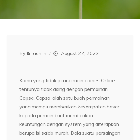
By
August 22, 2022
admin
Kamu yang tidak jarang main games Online
tentunya tidak asing dengan permainan
Capsa. Capsa ialah satu buah permainan
yang mampu memberikan kesempatan besar
kepada pemain buat memberikan
keuntungan dengan system yang diterapkan
berupa isi saldo murah. Dala suatu persaingan