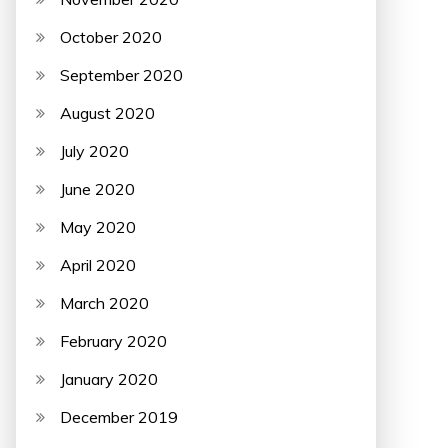
October 2020
September 2020
August 2020
July 2020
June 2020
May 2020
April 2020
March 2020
February 2020
January 2020
December 2019