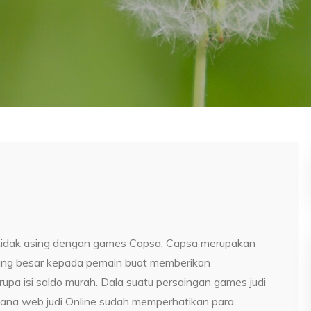
 tidak asing dengan games Capsa. Capsa merupakan
ang besar kepada pemain buat memberikan
pa isi saldo murah. Dala suatu persaingan games judi
 mana web judi Online sudah memperhatikan para