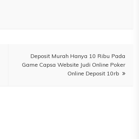
Deposit Murah Hanya 10 Ribu Pada
Game Capsa Website Judi Online Poker
Online Deposit 10rb