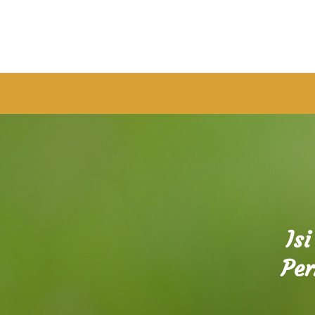
Skip
to
content
Is
Per