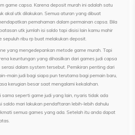
am game capsa. Karena deposit murah ini adalah satu
akal utk dilakukan. Semua aturan yang dibuat
 mendapatkan pemahaman dalam permainan capsa. Bila
tasan utk jumlah isi saldo tapi disisi lain kamu mahir
sepuluh ribu rp buat melakukan deposit.
nline yang mengedepankan metode game murah. Tapi
ena keuntungan yang dihasilkan dari games judi capsa
g serasi dalam system tersebut. Pemikiran penting dari
n-main judi bagi siapa pun terutama bagi pemain baru,
asa kerugian besar saat mengalami kekalahan.
 sama seperti game judi yang lain, nyaris tidak ada
 saldo mari lakukan pendaftaran lebih-lebih dahulu
ikmati semua games yang ada. Setelah itu anda dapat
atas.