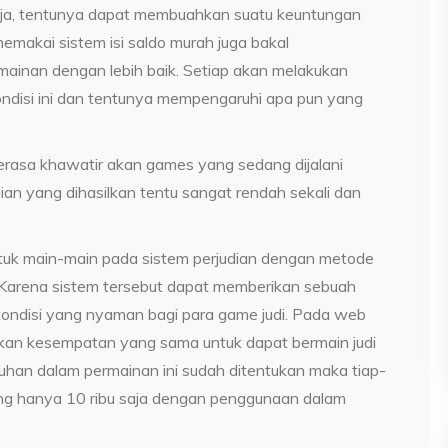
aja, tentunya dapat membuahkan suatu keuntungan
emakai sistem isi saldo murah juga bakal
nan dengan lebih baik. Setiap akan melakukan
ndisi ini dan tentunya mempengaruhi apa pun yang
merasa khawatir akan games yang sedang dijalani
an yang dihasilkan tentu sangat rendah sekali dan
uk main-main pada sistem perjudian dengan metode
. Karena sistem tersebut dapat memberikan sebuah
ndisi yang nyaman bagi para game judi. Pada web
rikan kesempatan yang sama untuk dapat bermain judi
han dalam permainan ini sudah ditentukan maka tiap-
yang hanya 10 ribu saja dengan penggunaan dalam